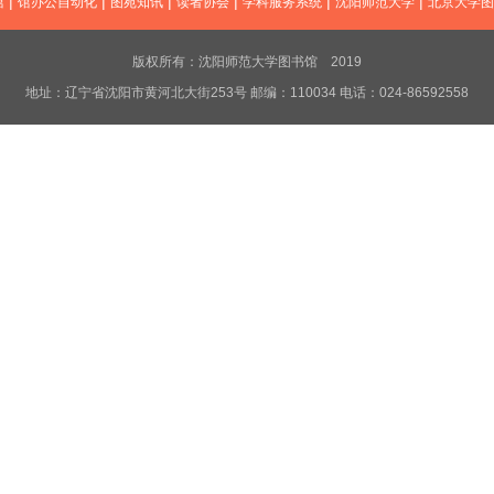
|
|
|
|
|
|
馆
馆办公自动化
图苑知讯
读者协会
学科服务系统
沈阳师范大学
北京大学图
版权所有：沈阳师范大学图书馆 2019
地址：辽宁省沈阳市黄河北大街253号 邮编：110034 电话：024-86592558